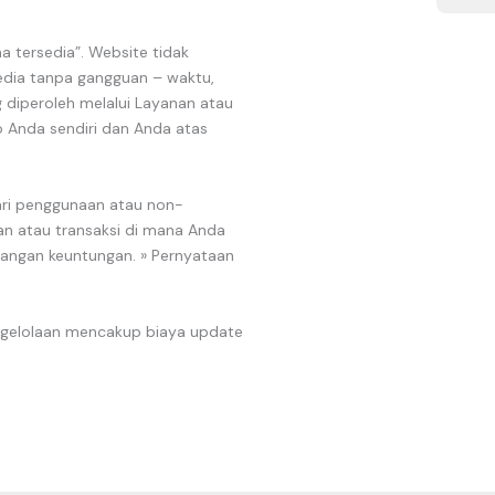
 tersedia”. Website tidak
edia tanpa gangguan – waktu,
 diperoleh melalui Layanan atau
ko Anda sendiri dan Anda atas
dari penggunaan atau non-
an atau transaksi di mana Anda
langan keuntungan. » Pernyataan
ngelolaan mencakup biaya update