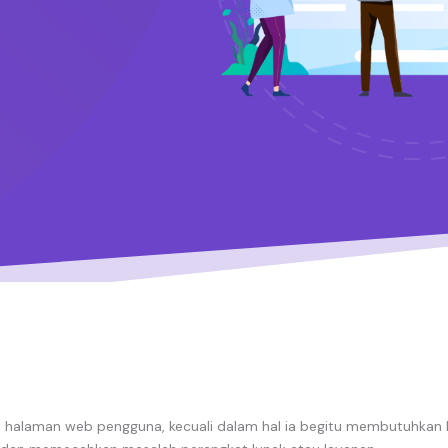
i halaman web pengguna, kecuali dalam hal ia begitu membutuhkan hu