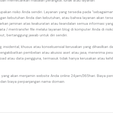
nar dan memecahkan masalah perangkat lunak atau layanan.
akan risiko Anda sendiri. Layanan yang tersedia pada “sebagaimana
gan kebutuhan Anda dan kebutuhan, atau bahwa layanan akan ters
arkan jaminan atas keakuratan atau keandalan semua informasi yang
ta / mentransfer file melalui layanan blog di komputer Anda di risi
ut, bertanggung jawab untuk diri sendiri.
g, insidental, khusus atau konsekuensial kerusakan yang dihasilkan 
mengakibatkan pembelian atau akuisisi aset atau jasa, menerima pes
load atau data pengguna, termasuk tidak hanya kerusakan atau kehi
 yang akan menjamin website Anda online 24jam/365hari. Biaya pe
r, dan biaya perpanjangan nama domain.