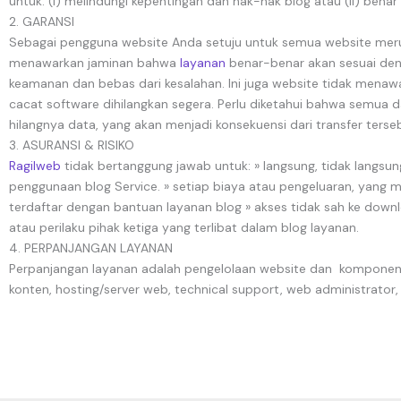
untuk: (i) melindungi kepentingan dan hak-hak blog atau (ii) be
2. GARANSI
Sebagai pengguna website Anda setuju untuk semua website merup
menawarkan jaminan bahwa
layanan
benar-benar akan sesuai den
keamanan dan bebas dari kesalahan. Ini juga website tidak menaw
cacat software dihilangkan segera. Perlu diketahui bahwa semua da
hilangnya data, yang akan menjadi konsekuensi dari transfer terseb
3. ASURANSI & RISIKO
Ragilweb
tidak bertanggung jawab untuk: » langsung, tidak langsun
penggunaan blog Service. » setiap biaya atau pengeluaran, yang 
terdaftar dengan bantuan layanan blog » akses tidak sah ke down
atau perilaku pihak ketiga yang terlibat dalam blog layanan.
4. PERPANJANGAN LAYANAN
Perpanjangan layanan adalah pengelolaan website dan komponen
konten, hosting/server web, technical support, web administrato