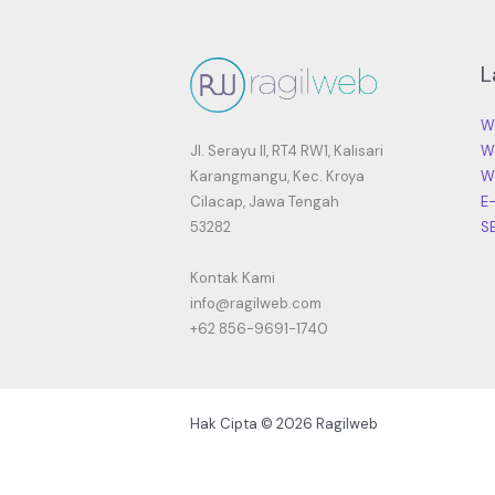
L
W
Jl. Serayu II, RT4 RW1, Kalisari
W
Karangmangu, Kec. Kroya
W
Cilacap, Jawa Tengah
E
53282
S
Kontak Kami
info@ragilweb.com
+62 856-9691-1740
Hak Cipta © 2026 Ragilweb