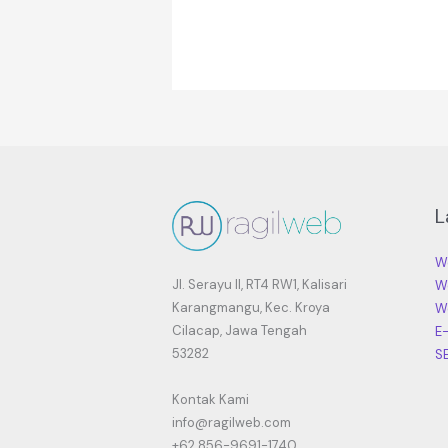
L
W
Jl. Serayu II, RT4 RW1, Kalisari
W
Karangmangu, Kec. Kroya
W
Cilacap, Jawa Tengah
E
53282
S
Kontak Kami
info@ragilweb.com
+62 856-9691-1740