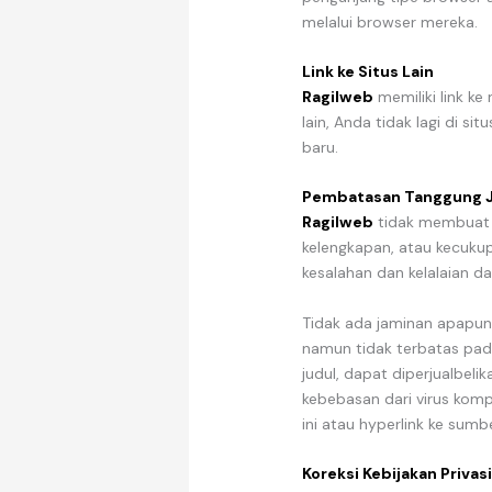
melalui browser mereka.
Link ke Situs Lain
Ragilweb
memiliki link ke 
lain, Anda tidak lagi di si
baru.
Pembatasan Tanggung 
Ragilweb
tidak membuat k
kelengkapan, atau kecukupa
kesalahan dan kelalaian dala
Tidak ada jaminan apapun
namun tidak terbatas pad
judul, dapat diperjualbeli
kebebasan dari virus komp
ini atau hyperlink ke sumbe
Koreksi Kebijakan Privas