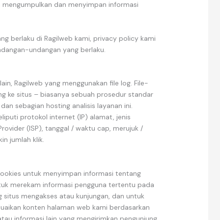
i mengumpulkan dan menyimpan informasi
yang berlaku di Ragilweb kami, privacy policy kami
ndangan-undangan yang berlaku.
ain, Ragilweb yang menggunakan file log. File-
jung ke situs – biasanya sebuah prosedur standar
an sebagian hosting analisis layanan ini.
liputi protokol internet (IP) alamat, jenis
Provider (ISP), tanggal / waktu cap, merujuk /
n jumlah klik.
okies untuk menyimpan informasi tentang
ntuk merekam informasi pengguna tertentu pada
situs mengakses atau kunjungan, dan untuk
suaikan konten halaman web kami berdasarkan
atau informasi lain yang mengirimkan pengunjung