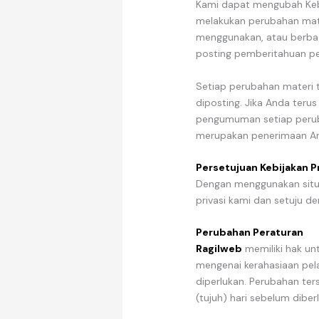
Kami dapat mengubah Kebija
melakukan perubahan mat
menggunakan, atau berbagi
posting pemberitahuan per
Setiap perubahan materi te
diposting. Jika Anda teru
pengumuman setiap perub
merupakan penerimaan A
Persetujuan Kebijakan Pr
Dengan menggunakan situs
privasi kami dan setuju 
Perubahan Peraturan
Ragilweb
memiliki hak u
mengenai kerahasiaan pela
diperlukan. Perubahan ter
(tujuh) hari sebelum diber