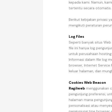
kepada kami. Namun, kam
tertentu secara otomatis.
Berikut kebijakan privasi 
mengikuti peraturan peru
Log Files
Seperti banyak situs Web l
file ini hanya log pengun
untuk perusahaan hosting d
Informasi dalam file log me
browser, Internet Service 
keluar halaman, dan mungki
Cookies Web Beacon
Ragilweb
menggunakan co
pengunjung preferensi, u
halaman mana pengunjung 
personalisasi atau menye
pengunjung tipe browser 