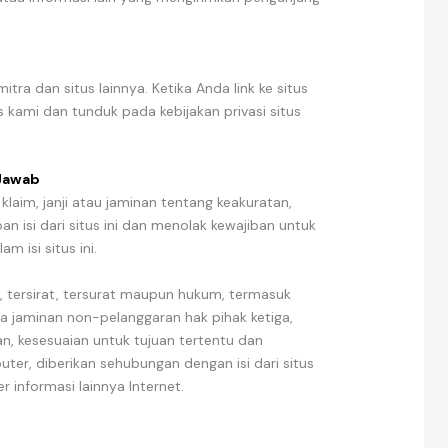
mitra dan situs lainnya. Ketika Anda link ke situs
tus kami dan tunduk pada kebijakan privasi situs
Jawab
laim, janji atau jaminan tentang keakuratan,
n isi dari situs ini dan menolak kewajiban untuk
m isi situs ini.
, tersirat, tersurat maupun hukum, termasuk
a jaminan non-pelanggaran hak pihak ketiga,
kan, kesesuaian untuk tujuan tertentu dan
uter, diberikan sehubungan dengan isi dari situs
r informasi lainnya Internet.
i